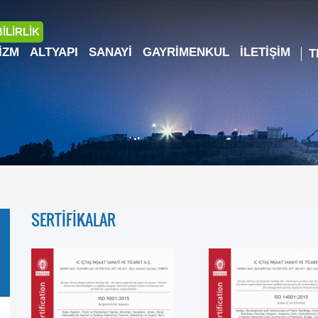
İLİRLİK
IZM
ALTYAPI
SANAYI
GAYRIMENKUL
İLETIŞIM
SERTİFİKALAR