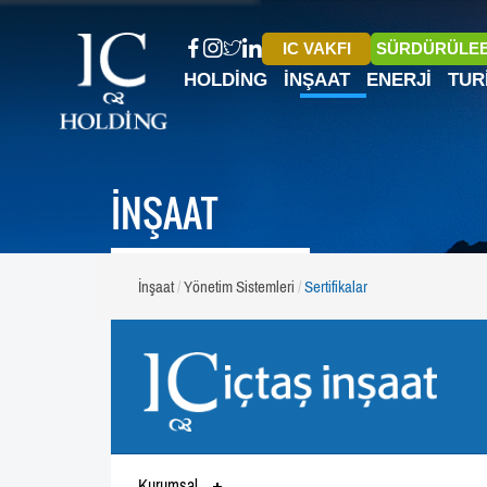
IC VAKFI
SÜRDÜRÜLEB
HOLDING
İNŞAAT
ENERJI
TUR
İNŞAAT
İnşaat
Yönetim Sistemleri
Sertifikalar
Kurumsal