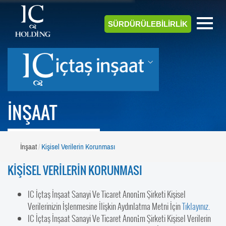
SÜRDÜRÜLEBİLİRLİK
İNŞAAT
İnşaat
Kişisel Verilerin Korunması
KİŞİSEL VERİLERİN KORUNMASI
IC İçtaş İnşaat Sanayi Ve Ticaret Anoni̇m Şirketi Kişisel
Verilerinizin İşlenmesine İlişkin Aydınlatma Metni İçin
Tıklayınız.
IC İçtaş İnşaat Sanayi Ve Ticaret Anoni̇m Şirketi Kişisel Verilerin