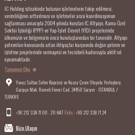
IC Holding iştirakinde bulunan işletmelerin takip edilmesi,
verimliliğinin arttırılması ve işletmeler arası koordinasyonun
sağlanması amacıyla 2004 yılında kurulan IC Altyapı, Kamu-Özel
Sektör İşbirliği (PPP) ve Yap-İşlet-Devret (YİD) projelerinde
ülkemizin ve bölgemizin öncü kuruluşlarından bir tanesidir. Altyapı
yatırımları konusunda artan ihtiyaçlar karşısında doğan yatırım ve
işletme projelerinde sermayesi ve tecrübeli kadrosuyla aktif rol
oynamaktadır.
Tamamını Oku
Yavuz Sultan Selim Köprüsü ve Kuzey Çevre Otoyolu Yerleşkesi,
Garipçe Mah. Rumeli Feneri Cad. 34450 Sarıyer - İSTANBUL /
TÜRKİYE
+90 212 338 71 00 - 20 HAT
Faks :
+90 212 338 71 24
Bize Ulaşın