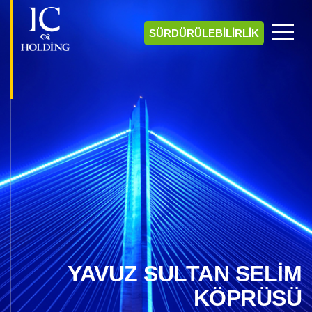
SÜRDÜRÜLEBİLİRLİK
YAVUZ SULTAN SELİM
KÖPRÜSÜ