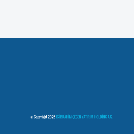
© Copyright 2026
IC İBRAHİM ÇEÇEN YATIRIM HOLDİNG A.Ş.