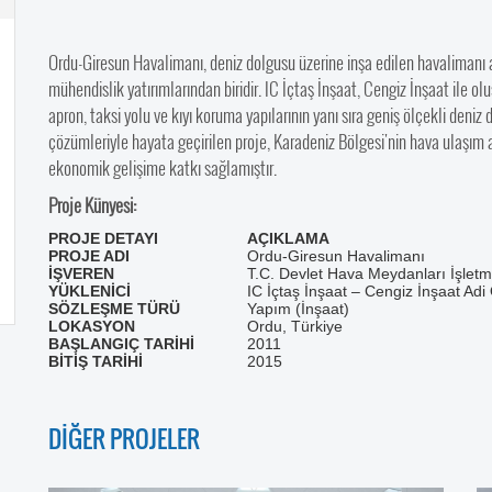
Ordu-Giresun Havalimanı, deniz dolgusu üzerine inşa edilen havalimanı al
mühendislik yatırımlarından biridir. IC İçtaş İnşaat, Cengiz İnşaat ile o
apron, taksi yolu ve kıyı koruma yapılarının yanı sıra geniş ölçekli deni
çözümleriyle hayata geçirilen proje, Karadeniz Bölgesi'nin hava ulaşım al
ekonomik gelişime katkı sağlamıştır.
Proje Künyesi:
PROJE DETAYI
AÇIKLAMA
PROJE ADI
Ordu-Giresun Havalimanı
İŞVEREN
T.C. Devlet Hava Meydanları İşlet
YÜKLENİCİ
IC İçtaş İnşaat – Cengiz İnşaat Adi 
SÖZLEŞME TÜRÜ
Yapım (İnşaat)
LOKASYON
Ordu, Türkiye
BAŞLANGIÇ TARİHİ
2011
BİTİŞ TARİHİ
2015
DİĞER PROJELER