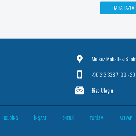
DAHA FAZLA
Merkez Mahallesi Sila
+90 212 338 71 00 - 2
Bize Ulaşın
HOLDİNG
İNŞAAT
ENERJİ
TURİZM
ALTYAPI