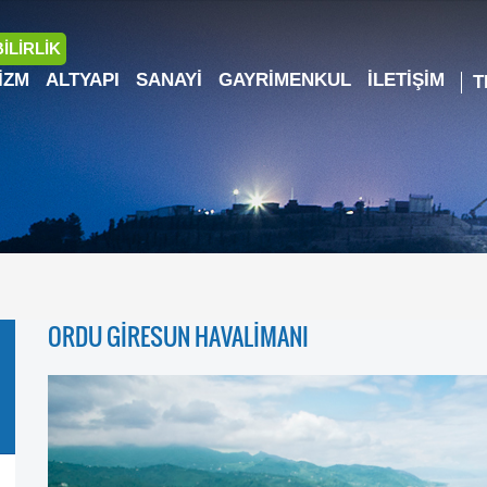
İLİRLİK
IZM
ALTYAPI
SANAYI
GAYRIMENKUL
İLETIŞIM
ORDU GİRESUN HAVALİMANI