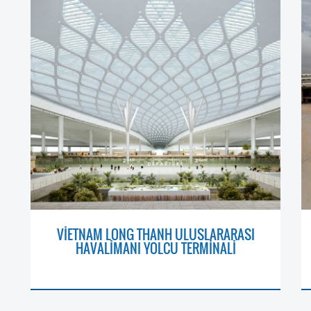
VİETNAM LONG THANH ULUSLARARASI
HAVALİMANI YOLCU TERMİNALİ