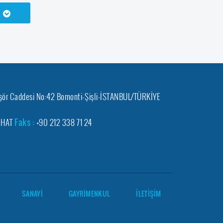
hşör Caddesi No:42 Bomonti-Şişli-İSTANBUL/TÜRKİYE
0 HAT
Faks :
+90 212 338 71 24
SANAYİ
GAYRİMENKUL
İLETİŞİM