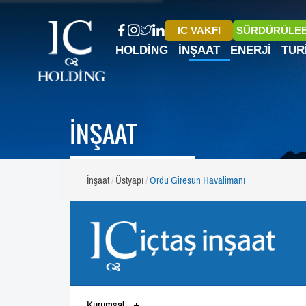
IC VAKFI
SÜRDÜRÜLEB
HOLDING
İNŞAAT
ENERJI
TUR
İNŞAAT
İnşaat
Üstyapı
Ordu Giresun Havalimanı
Kurumsal