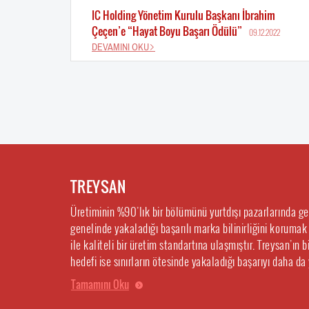
IC Holding Yönetim Kurulu Başkanı İbrahim
Çeçen’e “Hayat Boyu Başarı Ödülü”
09.12.2022
DEVAMINI OKU
TREYSAN
Üretiminin %90’lık bir bölümünü yurtdışı pazarlarında g
genelinde yakaladığı başarılı marka bilinirliğini korumak
ile kaliteli bir üretim standartına ulaşmıştır. Treysan’ın
hedefi ise sınırların ötesinde yakaladığı başarıyı daha da
Tamamını Oku