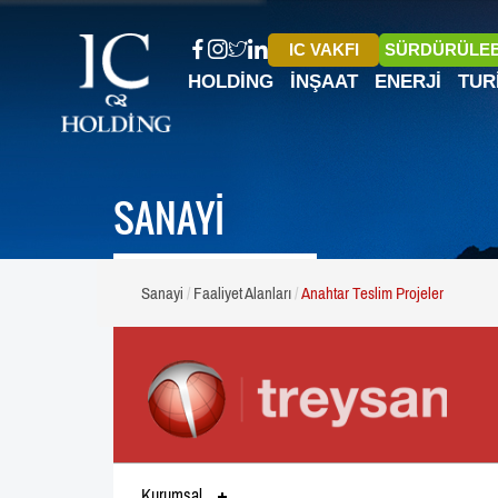
IC VAKFI
SÜRDÜRÜLEB
HOLDING
İNŞAAT
ENERJI
TUR
SANAYİ
Sanayi
Faaliyet Alanları
Anahtar Teslim Projeler
Kurumsal