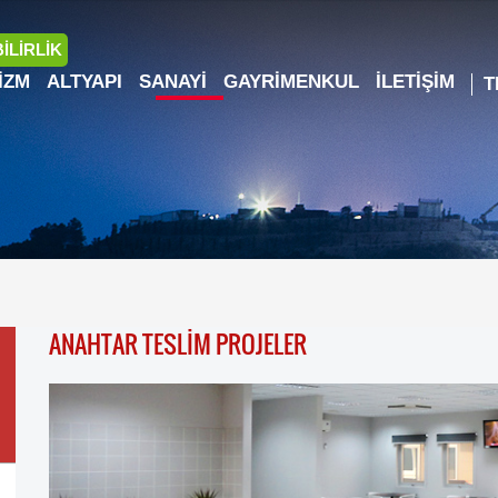
İLİRLİK
IZM
ALTYAPI
SANAYI
GAYRIMENKUL
İLETIŞIM
ANAHTAR TESLİM PROJELER