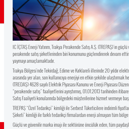
IC İÇTAŞ Enerji Yatırım, Trakya Perakende Satış A.Ş. (TREPAŞ)’ın güçlü ve
perakende satış şirketlerinden biri konumunu güçlendirerek devam etti
yaymayı amaçlamaktadır.
Trakya Bölgesi’nde Tekirdağ, Edirne ve Kırklareli illerinde 20 yıldır elek
arasında yer alan, son kullanıcıya enerjiyi en etkin şekilde ulaştırmak hed
(TREDAŞ) 4628 sayılı Elektrik Piyasası Kanunu ve Enerji Piyasası Düze
“perakende satış” faaliyetlerini ayrıştırmış, 01.01.2013 tarihinden iti
Satış Faaliyeti konularında bölgedeki müşterilerine hizmet vermeye başl
TREPAŞ “Özel Tedarikçi” kimliği ile Serbest Tüketicilere indirimli fiyatl
Şirketi” kimliği ile farklı tedarikçi firmalardan enerji almayan tüm böl
Güçlü ve güvenilir marka imajı ile sektörüne öncülük eden, tüm paydaşl