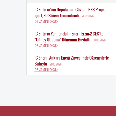
IC Enterra'nın Depolamalı Güvenli RES Projesi
için ÇED Süreci Tamamlandı
24.07.2026
DEVAMINI OKU
IC Enterra Yenilenebilir Enerji Erzin-2 GES’te
"Güneş Otlatma" Dönemini Başlattı
30.06.2026
DEVAMINI OKU
IC Enerji, Ankara Enerji Zirvesi’nde Öğrencilerle
Buluştu
21.05.2026
DEVAMINI OKU