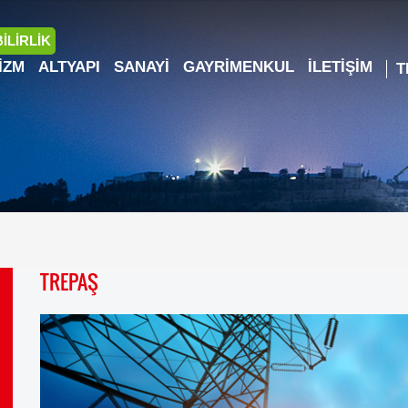
İLİRLİK
IZM
ALTYAPI
SANAYI
GAYRIMENKUL
İLETIŞIM
TREPAŞ