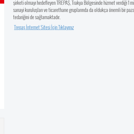
şirketi olmayı hedefleyen TREPAŞ, Trakya Bölgesinde hizmet verdiği 1 m
sanayi kuruluşları ve ticarethane gruplarında da oldukça önemli bir pa
tedariğini de sağlamaktadır.
Trepaş İnternet Sitesi İçin Tıklayınız