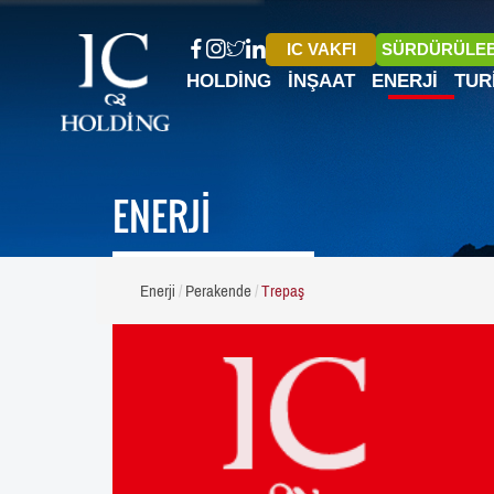
IC VAKFI
SÜRDÜRÜLEB
HOLDING
İNŞAAT
ENERJI
TUR
ENERJİ
Enerji
Perakende
Trepaş