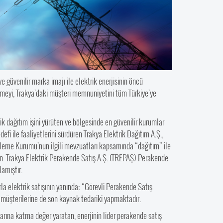
 güvenilir marka imajı ile elektrik enerjisinin öncü
rmeyi, Trakya’daki müşteri memnuniyetini tüm Türkiye’ye
trik dağıtım işini yürüten ve bölgesinde en güvenilir kurumlar
efi ile faaliyetlerini sürdüren Trakya Elektrik Dağıtım A.Ş.,
nleme Kurumu’nun ilgili mevzuatları kapsamında “dağıtım” ile
baren Trakya Elektrik Perakende Satış A.Ş. (TREPAŞ) Perakende
amıştır.
arla elektrik satışının yanında; “Görevli Perakende Satış
ge müşterilerine de son kaynak tedariki yapmaktadır.
arına katma değer yaratan, enerjinin lider perakende satış