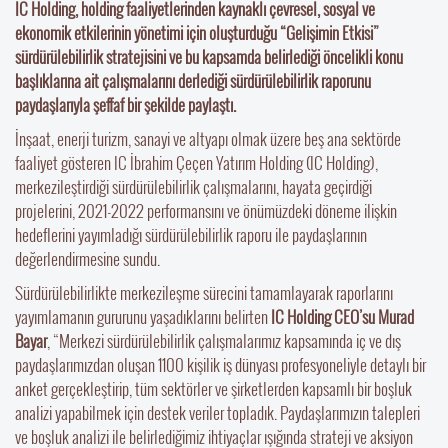
IC Holding, holding faaliyetlerinden kaynaklı çevresel, sosyal ve
ekonomik etkilerinin yönetimi için oluşturduğu “Gelişimin Etkisi”
sürdürülebilirlik stratejisini ve bu kapsamda belirlediği öncelikli konu
başlıklarına ait çalışmalarını derlediği sürdürülebilirlik raporunu
paydaşlarıyla şeffaf bir şekilde paylaştı.
İnşaat, enerji turizm, sanayi ve altyapı olmak üzere beş ana sektörde
faaliyet gösteren IC İbrahim Çeçen Yatırım Holding (IC Holding),
merkezileştirdiği sürdürülebilirlik çalışmalarını, hayata geçirdiği
projelerini, 2021-2022 performansını ve önümüzdeki döneme ilişkin
hedeflerini yayımladığı sürdürülebilirlik raporu ile paydaşlarının
değerlendirmesine sundu.
Sürdürülebilirlikte merkezileşme sürecini tamamlayarak raporlarını
yayımlamanın gururunu yaşadıklarını belirten
IC Holding CEO’su Murad
Bayar
, “Merkezi sürdürülebilirlik çalışmalarımız kapsamında iç ve dış
paydaşlarımızdan oluşan 1100 kişilik iş dünyası profesyoneliyle detaylı bir
anket gerçekleştirip, tüm sektörler ve şirketlerden kapsamlı bir boşluk
analizi yapabilmek için destek veriler topladık. Paydaşlarımızın talepleri
ve boşluk analizi ile belirlediğimiz ihtiyaçlar ışığında strateji ve aksiyon