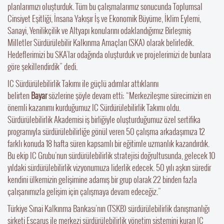
planlarımızı oluşturduk. Tüm bu çalışmalarımız sonucunda Toplumsal
Cinsiyet Eşitliği, İnsana Yakışır İş ve Ekonomik Büyüme, İklim Eylemi,
Sanayi, Yenilikçilik ve Altyapı konularını odaklandığımız Birleşmiş
Milletler Sürdürülebilir Kalkınma Amaçları (SKA) olarak belirledik.
Hedeflerimizi bu SKA’lar odağında oluşturduk ve projelerimizi de bunlara
göre şekillendirdik” dedi.
IC Sürdürülebilirlik Takımı ile güçlü adımlar attıklarını
belirten
Bayar
sözlerine şöyle devam etti; “Merkezileşme sürecimizin en
önemli kazanımı kurduğumuz IC Sürdürülebilirlik Takımı oldu.
Sürdürülebilirlik Akademisi iş birliğiyle oluşturduğumuz özel sertifika
programıyla sürdürülebilirliğe gönül veren 50 çalışma arkadaşımıza 12
farklı konuda 18 hafta süren kapsamlı bir eğitimle uzmanlık kazandırdık.
Bu ekip IC Grubu’nun sürdürülebilirlik stratejisi doğrultusunda, gelecek 10
yıldaki sürdürülebilirlik vizyonumuza liderlik edecek. 50 yılı aşkın süredir
kendini ülkemizin gelişimine adamış bir grup olarak 22 binden fazla
çalışanımızla gelişim için çalışmaya devam edeceğiz.”
Türkiye Sınai Kalkınma Bankası’nın (TSKB) sürdürülebilirlik danışmanlığı
şirketi Escarus ile merkezi sürdürülebilirlik yönetim sistemini kuran IC