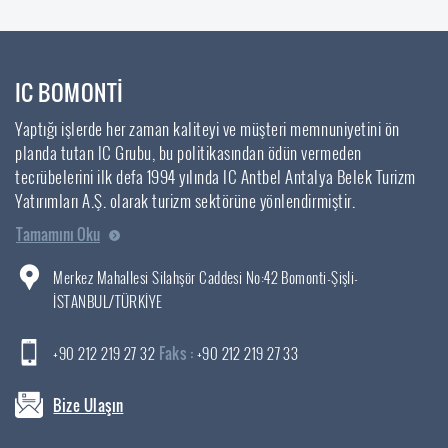
IC BOMONTİ
Yaptığı işlerde her zaman kaliteyi ve müşteri memnuniyetini ön
planda tutan IC Grubu, bu politikasından ödün vermeden
tecrübelerini ilk defa 1994 yılında IC Antbel Antalya Belek Turizm
Yatırımları A.Ş. olarak turizm sektörüne yönlendirmiştir.
Tamamını Oku
Merkez Mahallesi Silahşör Caddesi No:42 Bomonti-Şişli-
İSTANBUL/TÜRKİYE
+90 212 219 27 32
Faks :
+90 212 219 27 33
Bize Ulaşın