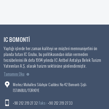
IC BOMONTİ
Yaptığı işlerde her zaman kaliteyi ve müşteri memnuniyetini ön
planda tutan IC Grubu, bu politikasından ödün vermeden
tecrübelerini ilk defa 1994 yılında IC Antbel Antalya Belek Turizm
Yatırımları A.Ş. olarak turizm sektörüne yönlendirmiştir.
Tamamını Oku
Merkez Mahallesi Silahşör Caddesi No:42 Bomonti-Şişli-
İSTANBUL/TÜRKİYE
+90 212 219 27 32
Faks :
+90 212 219 27 33