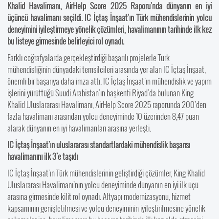
Khalid Havalimanı, AirHelp Score 2025 Raporu’nda dünyanın en iyi
üçüncü havalimanı seçildi. IC İçtaş İnşaat’ın Türk mühendislerinin yolcu
deneyimini iyileştirmeye yönelik çözümleri, havalimanının tarihinde ilk kez
bu listeye girmesinde belirleyici rol oynadı.
Farklı coğrafyalarda gerçekleştirdiği başarılı projelerle Türk
mühendisliğinin dünyadaki temsilcileri arasında yer alan IC İçtaş İnşaat,
önemli bir başarıya daha imza attı. IC İçtaş İnşaat’ın mühendislik ve yapım
işlerini yürüttüğü Suudi Arabistan’ın başkenti Riyad’da bulunan King
Khalid Uluslararası Havalimanı, AirHelp Score 2025 raporunda 200’den
fazla havalimanı arasından yolcu deneyiminde 10 üzerinden 8,47 puan
alarak dünyanın en iyi havalimanları arasına yerleşti.
IC İçtaş İnşaat’ın uluslararası standartlardaki mühendislik başarısı
havalimanını ilk 3’e taşıdı
IC İçtaş İnşaat’ın Türk mühendislerinin geliştirdiği çözümler, King Khalid
Uluslararası Havalimanı’nın yolcu deneyiminde dünyanın en iyi ilk üçü
arasına girmesinde kilit rol oynadı. Altyapı modernizasyonu, hizmet
kapsamının genişletilmesi ve yolcu deneyiminin iyileştirilmesine yönelik