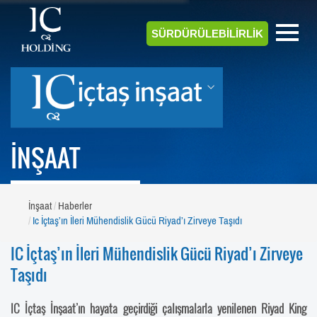
SÜRDÜRÜLEBİLİRLİK
İNŞAAT
İnşaat
Haberler
Ic İçtaş’ın İleri Mühendislik Gücü Riyad’ı Zirveye Taşıdı
IC İçtaş’ın İleri Mühendislik Gücü Riyad’ı Zirveye
Taşıdı
IC İçtaş İnşaat’ın hayata geçirdiği çalışmalarla yenilenen Riyad King