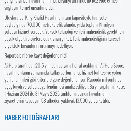
çalışmalar ise, havalimanının bu başarıyı tarihinde ilk kez elde etmesini
sağlayan temel unsurlar oldu.
Uluslararası King Khalid Havalimanı tam kapasiteyle faaliyete
başladığında 170.000 metrekarelik alanda, yılda toplam 14 milyon
yolcuya hizmet verecek. Yüksek teknoloji ve ileri mühendislik gerektiren
büyük ölçekli projelere odaklanan şirket, Türk mühendisliğinin küresel
ölçekteki başarılarını artırmayı hedefliyor.
Raporda binlerce kayıt değerlendirildi
AirHelp tarafından 2015 yılından bu yana her yıl açıklanan AirHelp Score,
havalimanlarını zamanında kalkış performansı, hizmet kalitesi ve yolcu
geri bildirimleri gibi kriterlere göre değerlendiriyor. Raporda milyonlarca
uçuş kaydı ve yolcu değerlendirmesi analiz ediliyor. Bu yıl yapılan ankete,
1 Haziran 2024 ile 31 Mayıs 2025 tarihleri arasında havalimanı
ziyaretlerini kapsayan 58 ülkeden yaklaşık 13.500 yolcu katıldı.
HABER FOTOĞRAFLARI